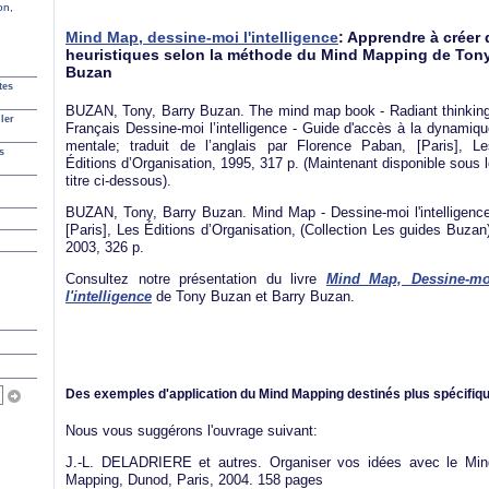
on,
Mind Map, dessine-moi l'intelligence
: Apprendre à créer
heuristiques selon la méthode du Mind Mapping de Tony
Buzan
tes
BUZAN, Tony, Barry Buzan. The mind map book - Radiant thinking
ler
Français Dessine-moi l’intelligence - Guide d'accès à la dynamiq
mentale; traduit de l’anglais par Florence Paban, [Paris], Le
s
Éditions d’Organisation, 1995, 317 p. (Maintenant disponible sous 
titre ci-dessous).
BUZAN, Tony, Barry Buzan. Mind Map - Dessine-moi l'intelligence
[Paris], Les Éditions d’Organisation, (Collection Les guides Buzan
2003, 326 p.
Consultez notre présentation du livre
Mind Map, Dessine-mo
l'intelligence
de Tony Buzan et Barry Buzan.
Des exemples d'application du Mind Mapping destinés plus spécif
Nous vous suggérons l'ouvrage suivant:
J.-L. DELADRIERE et autres. Organiser vos idées avec le Min
Mapping, Dunod, Paris, 2004. 158 pages