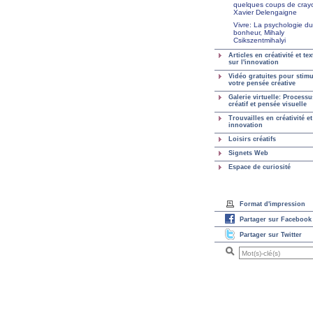
quelques coups de cray
Xavier Delengaigne
Vivre: La psychologie du
bonheur, Mihaly
Csikszentmihalyi
Articles en créativité et tex
sur l'innovation
Vidéo gratuites pour stimu
votre pensée créative
Galerie virtuelle: Processu
créatif et pensée visuelle
Trouvailles en créativité et
innovation
Loisirs créatifs
Signets Web
Espace de curiosité
Format d'impression
Partager sur Facebook
Partager sur Twitter