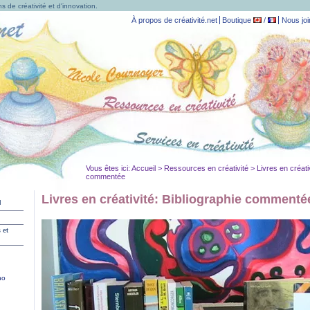
s de créativité et d'innovation.
À propos de créativité.net
Boutique
/
Nous joi
Vous êtes ici:
Accueil
>
Ressources en créativité
> Livres en créativ
commentée
Livres en créativité: Bibliographie commenté
l
 et
no