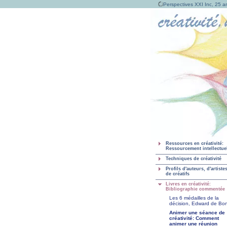
Perspectives XXI Inc, 25 an
Ressources en créativité:
Ressourcement intellectue
Techniques de créativité
Profils d'auteurs, d'artistes
de créatifs
Livres en créativité:
Bibliographie commentée
Les 6 médailles de la
décision, Edward de Bo
Animer une séance de
créativité: Comment
animer une réunion