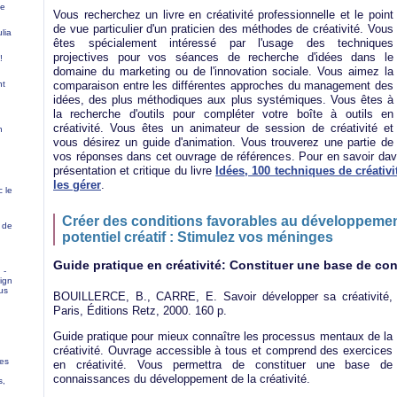
fe
Vous recherchez un livre en créativité professionnelle et le point
de vue particulier d'un praticien des méthodes de créativité. Vous
ulia
êtes spécialement intéressé par l'usage des techniques
projectives pour vos séances de recherche d'idées dans le
!
domaine du marketing ou de l'innovation sociale. Vous aimez la
comparaison entre les différentes approches du management des
nt
idées, des plus méthodiques aux plus systémiques. Vous êtes à
la recherche d'outils pour compléter votre boîte à outils en
créativité. Vous êtes un animateur de session de créativité et
n
vous désirez un guide d'animation. Vous trouverez une partie de
vos réponses dans cet ouvrage de références. Pour en savoir dav
présentation et critique du livre
Idées, 100 techniques de créativi
les gérer
.
 le
Créer des conditions favorables au développemen
 de
potentiel créatif : Stimulez vos méninges
Guide pratique en créativité: Constituer une base de c
 -
ign
us
BOUILLERCE, B., CARRE, E. Savoir développer sa créativité,
Paris, Éditions Retz, 2000. 160 p.
Guide pratique pour mieux connaître les processus mentaux de la
créativité. Ouvrage accessible à tous et comprend des exercices
ées
en créativité. Vous permettra de constituer une base de
connaissances du développement de la créativité.
s,