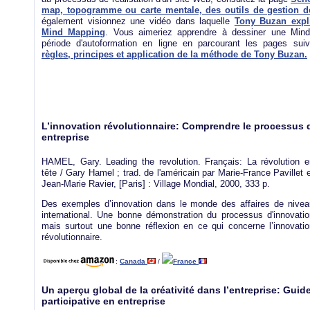
map, topogramme ou carte mentale, des outils de gestion d
également visionnez une vidéo dans laquelle
Tony Buzan expl
Mind Mapping
. Vous aimeriez apprendre à dessiner une Mind
période d'autoformation en ligne en parcourant les pages su
règles, principes et application de la méthode de Tony Buzan.
L’innovation révolutionnaire: Comprendre le processus 
entreprise
HAMEL, Gary. Leading the revolution. Français: La révolution e
tête / Gary Hamel ; trad. de l'américain par Marie-France Pavillet 
Jean-Marie Ravier, [Paris] : Village Mondial, 2000, 333 p.
Des exemples d’innovation dans le monde des affaires de nivea
international. Une bonne démonstration du processus d'innovatio
mais surtout une bonne réflexion en ce qui concerne l’innovatio
révolutionnaire.
:
Canada
/
France
Un aperçu global de la créativité dans l’entreprise: Gui
participative en entreprise