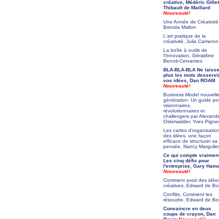
créative, Médéric Gillet
Thibault de Maillard
Nouveauté!
Une Année de Créativité
Brenda Mallon
L'art pratique de la
créativité, Julia Cameron
La boîte à outils de
l'Innovation, Géraldine
Benoit-Cervantes
BLA-BLA-BLA Ne laiss
plus les mots desservi
vos idées, Dan ROAM
Nouveauté!
Business Model nouvell
génération: Un guide po
visionnaires,
révolutionnaires et
challengers par Alexand
Osterwalder, Yves Pigne
Les cartes d'organisatio
des idées, une façon
efficace de structurer sa
pensée, Nancy Margulie
Ce qui compte vraiment
Les cinq défis pour
l'entreprise, Gary Ham
Nouveauté!
Comment avoir des idée
créatives, Edward de B
Conflits, Comment les
résoudre, Edward de B
Convaincre en deux
coups de crayon, Dan