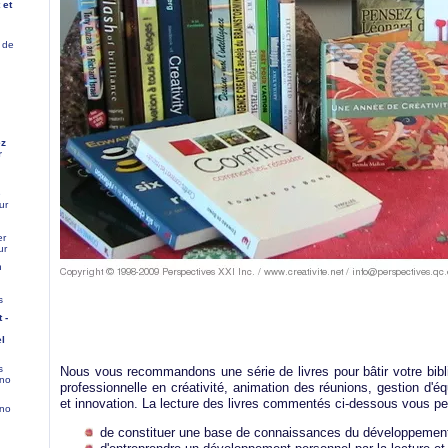
 et
 de
ez
r
e
ur
er
ur
n
s
 -
el
s
Nous vous recommandons une série de livres pour bâtir votre bibl
ono
professionnelle en créativité, animation des réunions, gestion d'éq
et innovation. La lecture des livres commentés ci-dessous vous pe
ono
de constituer une base de connaissances du développement d