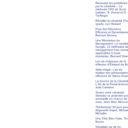
Résoudre les problèmes
par la créativité – La
méthode CPS de Scott
Isaksen, B. Dorval et D.
Treffinger
Réveiller la créativité (Th
spark), Lyn Heward
Pour des Réunions
Efficaces et Dynamiques
Bernard Demory
Une Révolution du
Management: Le modèl
Google, 12 méthodes d
management hors norm
applicables à toute
entreprise, Bernard Gira
Les six chapeaux de la
réflexion d'Edward de B
Slide:ologie: L’art de
réaliser des présentatio
efficaces de Nancy Duar
La Source de la Créativit
L'Art de la Persévérance
Julia Cameron
Testez votre créativité:
Stimulez ce potentiel qui
sommeille en chacun de
vous, Jean Marc Moncor
Thinkertoys! 30 jeux pou
dégourdir l'esprit, Michae
Michalko
Une Tête Bien Faite, To
Buzan
Visualiser sa vie en