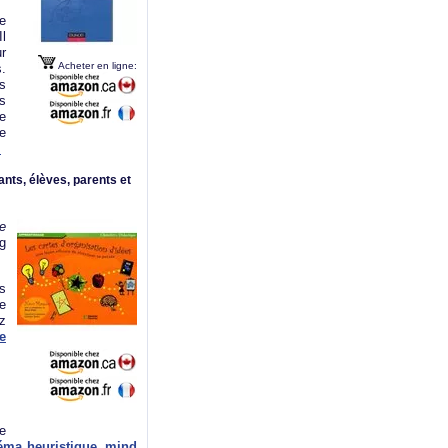
ve
Il
r
Acheter en ligne:
s.
s
s
de
e
.
nts, élèves, parents et
e
g
s
re
z
e
e
ma heuristique, mind