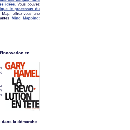
es idées
. Vous pouvez
ique le processus du
 Map, offrez-vous une
ivantes
Mind Mapping:
d'innovation en
n
et
u
n
n
de dans la démarche