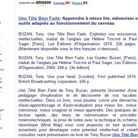
:
Canada
/
France
Une Tête Bien Faite
: Apprendre à mieux lire, mémoriser 
outils adaptés au fonctionnement du cerveau
e
BUZAN, Tony.
Une Tête Bien Faite
, Exploitez vos ressources
,
intellectuelles, traduit de l’anglais par Hélène Trocmé et Paul
Sager, [Paris], Les Éditions d'Organisation, 1979. 156 pages.
e
(Maintenant disponible sous le titre français ci-dessous).
e
es
BUZAN, Tony.
Une Tête Bien Faite
, Les Guides Buzan, [Paris],
rd
traduit de l’anglais par Hélène Trocmé et Paul Sager, Les Éditions
d'Organisation, 2004, 184 p. [3e édition].
ono
BUZAN, Tony. Use your head, [London], First published 1974,
ns
British Broadcastting corporation, 156 p.
te
é:
Une Tête Bien Faite
de Tony Buzan, présente l'essentiel d'une
,
pédagogie d'exploration et de découverte de vos facultés
intellectuelles. Dans ce livre, vous pourrez suivre une démarche
d'auto-apprentissage et d'auto-évaluation pour mieux lire, mieux
mémoriser, mieux imaginer et mieux apprendre. Des pratiques de
ger
lecture rapide, des tests de mémorisation et procédés
r
l
mnémotechniques, la prise de notes avec la technique du schéma
heuristique (Mind Map) vous sont proposés en tant qu'outils
ny
essentiels pour développer votre potentiel intellectuel et créati
consultez notre présentation du livre de Tony Buzan
Une Tête Bien