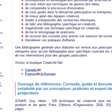
d'entreprendre un développement personnel par la lecture et l
de vous initier aux techniques de gestion des idées,
ie
de comprendre le processus d'innovation,
de vous guider dans la démarche participative en entreprise
de mieux gérer des équipes créatives,
d'aider à entreprendre des recherches théoriques,
ue,
de bâtir une bibliographie spécifique en créativité,
d'approfondir une technique spécifique en créativité,
de lire le témoignage de praticiens,
ume
de recevoir des conseils pour animer vos séances de recher
d'améliorer vos pratiques d'affaires.
er
Une bibliographie générale plus élaborée est remise aux participa
TD),
entreprise ainsi qu'une bibliographie plus spécifique couvrant les
de nos interventions pour des groupes particuliers.
e
Visitez la boutique Créativité.Net:
Canada
ns
France
et Europe
iel
de
Ouvrage de références: Conseils, guide et docum
re
créativité par un concepteur, praticien et expert 
projectives
d
,
AZNAR, Guy, Idées : 100 techniques de créativité pour les
produire et les gérer, Paris, Éditions d'Organisation, 2005, 331
pages.
ire