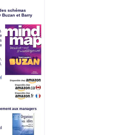
 des schémas
 Buzan et Barry
.
ue
s
le
,
),
i
iquement aux managers
d