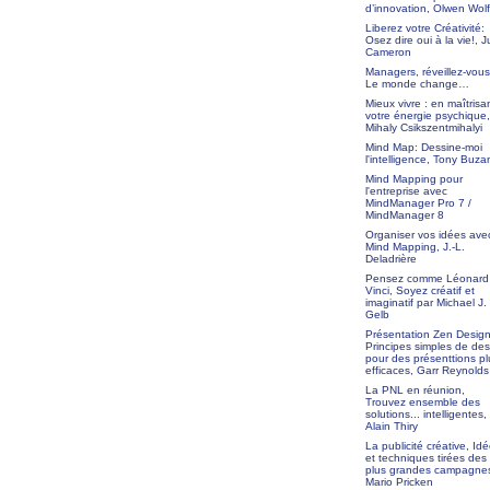
d’innovation, Olwen Wol
Liberez votre Créativité:
Osez dire oui à la vie!, J
Cameron
Managers, réveillez-vous
Le monde change…
Mieux vivre : en maîtrisa
votre énergie psychique,
Mihaly Csikszentmihalyi
Mind Map: Dessine-moi
l'intelligence, Tony Buza
Mind Mapping pour
l'entreprise avec
MindManager Pro 7 /
MindManager 8
Organiser vos idées avec
Mind Mapping, J.-L.
Deladrière
Pensez comme Léonard
Vinci, Soyez créatif et
imaginatif par Michael J.
Gelb
Présentation Zen Design
Principes simples de des
pour des présenttions pl
efficaces, Garr Reynolds
La PNL en réunion,
Trouvez ensemble des
solutions... intelligentes,
Alain Thiry
La publicité créative, Id
et techniques tirées des
plus grandes campagne
Mario Pricken