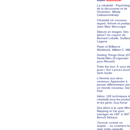
Roam
Nouveauté!
La créativité - Psycholog
de la découverte et de
l’invention, Mihaly
Csikszentmihalyi
Créativité Un nouveau
regard, théorie et pratiq
Jean Marc Moncorger
Dites-le en images: Des
idées? Un crayon! de
Bernard Lebelle, Guilla
Lagane
Flash of Brilliance
Workbook, William C. Mill
Getting Things Done (G
David Allen (S'organiser
pour Réussir)
Poke the box: À vous d
jouer / Go! Lancez-vous!
Seth Godin
L'Homme aux deux
cerveaux: Apprendre à
penser différemment da
un monde nouveau, Dan
Pink
Idées: 100 techniques 
créativité pour les produi
et les gérer, Guy Aznar
Des idées à la carte Min
Mapping et Cie pour
manager de 180˚ à 360˚
Benoît Delvaux
J’innove comme on
respire… ou comment fa
vivre notre capacité