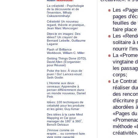
Roam
Nouveauté!
La créativité - Psychologie
Les «Pages 
de la découverte et de
l’invention, Mihaly
pages d'éc
Csikszentmihalyi
feuilles de
Créativité Un nouveau
regard, théorie et pratique,
faire place 
Jean Marc Moncorger
Dites-le en images: Des
Les «Rende
idées? Un crayon! de
Bernard Lebelle, Guillaume
solitaire à
Lagane
nourrir l'i
Flash of Brilliance
Workbook, William C. Miller
La «Prome
Getting Things Done (GTD),
vingtaine 
David Allen (S'organiser
pour Réussir)
les passag
Poke the box: À vous de
corps;
jouer / Go! Lancez-vous!
Seth Godin
Le Contrat
L'Homme aux deux
réaliser d
cerveaux: Apprendre à
penser différemment dans
des rencont
un monde nouveau, Daniel
Pink
d'écriture
Idées: 100 techniques de
abordées à
créativité pour les produire
et les gérer, Guy Aznar
«Pages du 
Des idées à la carte Mind
Mapping et Cie pour
«Promenade
manager de 180˚ à 360˚,
Benoît Delvaux
méthode «L
J’innove comme on
créativité»
respire… ou comment faire
vivre notre capacité