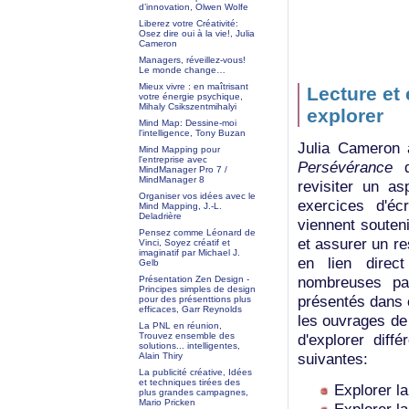
d’innovation, Olwen Wolfe
Liberez votre Créativité:
Osez dire oui à la vie!, Julia
Cameron
Managers, réveillez-vous!
Le monde change…
Mieux vivre : en maîtrisant
Lecture et 
votre énergie psychique,
Mihaly Csikszentmihalyi
explorer
Mind Map: Dessine-moi
l'intelligence, Tony Buzan
Julia Cameron
Mind Mapping pour
l'entreprise avec
Persévérance
MindManager Pro 7 /
MindManager 8
revisiter un as
Organiser vos idées avec le
exercices d'éc
Mind Mapping, J.-L.
Deladrière
viennent souteni
Pensez comme Léonard de
et assurer un r
Vinci, Soyez créatif et
imaginatif par Michael J.
en lien direc
Gelb
nombreuses pag
Présentation Zen Design -
Principes simples de design
présentés dans c
pour des présenttions plus
efficaces, Garr Reynolds
les ouvrages de
La PNL en réunion,
Trouvez ensemble des
d'explorer diff
solutions... intelligentes,
suivantes:
Alain Thiry
La publicité créative, Idées
et techniques tirées des
Explorer la
plus grandes campagnes,
Mario Pricken