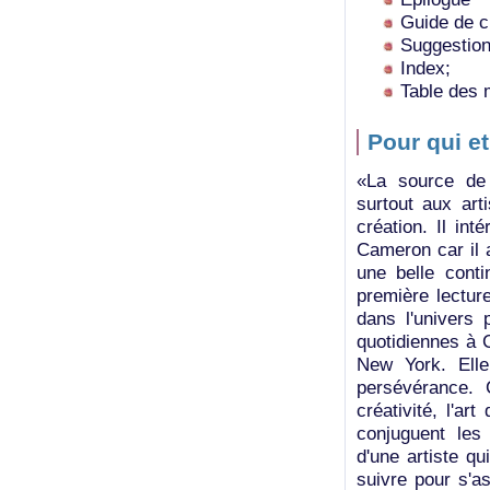
Guide de cr
Suggestion
Index;
Table des 
Pour qui e
«La source de 
surtout aux ar
création. Il in
Cameron car il 
une belle conti
première lectur
dans l'univers
quotidiennes à 
New York. Elle 
persévérance. 
créativité, l'a
conjuguent les 
d'une artiste qu
suivre pour s'a