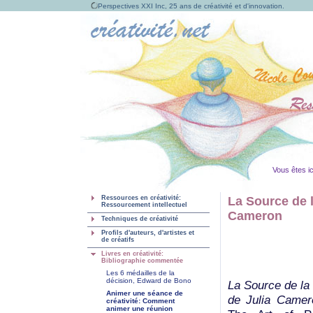
Perspectives XXI Inc, 25 ans de créativité et d'innovation.
Vous êtes ic
Ressources en créativité:
La Source de l
Ressourcement intellectuel
Cameron
Techniques de créativité
Profils d'auteurs, d'artistes et
de créatifs
Livres en créativité:
Bibliographie commentée
Les 6 médailles de la
décision, Edward de Bono
La Source de la 
Animer une séance de
de Julia Camer
créativité: Comment
animer une réunion