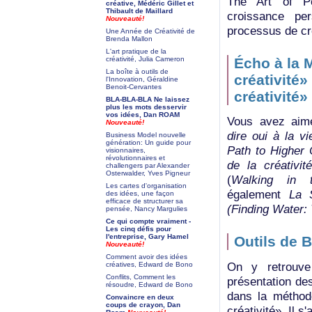
The Art of Pe
créative, Médéric Gillet et
Thibault de Maillard
croissance per
Nouveauté!
processus de cré
Une Année de Créativité de
Brenda Mallon
L'art pratique de la
créativité, Julia Cameron
Écho à la 
La boîte à outils de
créativité
l'Innovation, Géraldine
Benoit-Cervantes
créativité»
BLA-BLA-BLA Ne laissez
plus les mots desservir
vos idées, Dan ROAM
Vous avez ai
Nouveauté!
dire oui à la v
Business Model nouvelle
génération: Un guide pour
Path to Higher 
visionnaires,
révolutionnaires et
de la créativit
challengers par Alexander
Osterwalder, Yves Pigneur
(
Walking in 
Les cartes d'organisation
également
La 
des idées, une façon
efficace de structurer sa
(Finding Water:
pensée, Nancy Margulies
Ce qui compte vraiment -
Les cinq défis pour
l'entreprise, Gary Hamel
Outils de 
Nouveauté!
Comment avoir des idées
On y retrouve
créatives, Edward de Bono
Conflits, Comment les
présentation de
résoudre, Edward de Bono
dans la méthod
Convaincre en deux
coups de crayon, Dan
créativité». Il s'