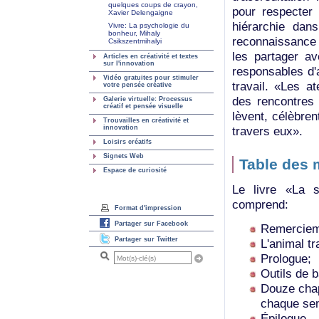
quelques coups de crayon,
pour respecter 
Xavier Delengaigne
hiérarchie dans
Vivre: La psychologie du
bonheur, Mihaly
reconnaissance d
Csikszentmihalyi
les partager av
Articles en créativité et textes
sur l'innovation
responsables d'a
Vidéo gratuites pour stimuler
travail. «Les a
votre pensée créative
des rencontres 
Galerie virtuelle: Processus
créatif et pensée visuelle
lèvent, célèbren
Trouvailles en créativité et
travers eux».
innovation
Loisirs créatifs
Signets Web
Table des m
Espace de curiosité
Le livre «La s
comprend:
Format d'impression
Partager sur Facebook
Remerciem
Partager sur Twitter
L'animal tr
Prologue;
Outils de 
Douze chap
chaque se
Épilogue