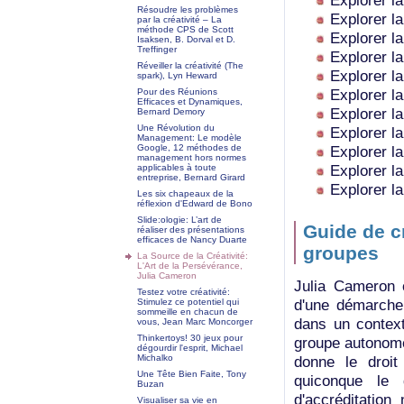
Explorer la
Résoudre les problèmes
Explorer la
par la créativité – La
méthode CPS de Scott
Explorer la
Isaksen, B. Dorval et D.
Treffinger
Explorer la
Réveiller la créativité (The
Explorer la
spark), Lyn Heward
Explorer la
Pour des Réunions
Efficaces et Dynamiques,
Explorer la
Bernard Demory
Une Révolution du
Explorer la
Management: Le modèle
Google, 12 méthodes de
Explorer la
management hors normes
Explorer la
applicables à toute
entreprise, Bernard Girard
Explorer l
Les six chapeaux de la
réflexion d'Edward de Bono
Slide:ologie: L’art de
Guide de cr
réaliser des présentations
efficaces de Nancy Duarte
groupes
La Source de la Créativité:
L'Art de la Persévérance,
Julia Cameron
Julia Cameron c
Testez votre créativité:
d'une démarche 
Stimulez ce potentiel qui
sommeille en chacun de
dans un contexte
vous, Jean Marc Moncorger
Thinkertoys! 30 jeux pour
groupe autonome
dégourdir l'esprit, Michael
donne le droit 
Michalko
Une Tête Bien Faite, Tony
quiconque le 
Buzan
d'accréditation
Visualiser sa vie en