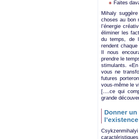
Faites dav
Mihaly suggère
choses au bon m
l’énergie créat
éliminer les fa
du temps, de l’
rendent chaque 
Il nous encour
prendre le temps
stimulants. «En
vous ne transfo
futures portero
vous-même le viv
[….ce qui comp
grande découvert
Donner un 
l’existence
Csykzenmihaly
caractéristique