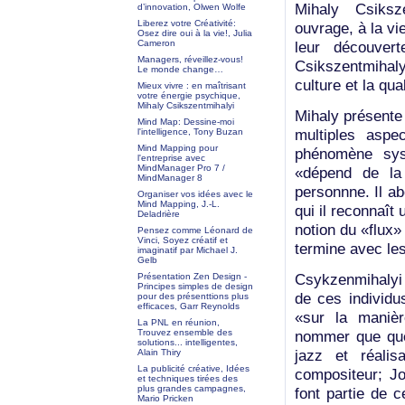
Mihaly Csiksze
d’innovation, Olwen Wolfe
Liberez votre Créativité:
ouvrage, à la vi
Osez dire oui à la vie!, Julia
leur découvert
Cameron
Managers, réveillez-vous!
Csikszentmihalyi
Le monde change…
culture et la qua
Mieux vivre : en maîtrisant
votre énergie psychique,
Mihaly Csikszentmihalyi
Mihaly présente 
Mind Map: Dessine-moi
multiples aspe
l'intelligence, Tony Buzan
Mind Mapping pour
phénomène syst
l'entreprise avec
MindManager Pro 7 /
«dépend de la
MindManager 8
personnne. Il ab
Organiser vos idées avec le
Mind Mapping, J.-L.
qui il reconnaît 
Deladrière
notion du «flux
Pensez comme Léonard de
Vinci, Soyez créatif et
termine avec les
imaginatif par Michael J.
Gelb
Csykzenmihalyi 
Présentation Zen Design -
Principes simples de design
de ces individu
pour des présenttions plus
efficaces, Garr Reynolds
«sur la manièr
La PNL en réunion,
Trouvez ensemble des
nommer que quel
solutions... intelligentes,
jazz et réalis
Alain Thiry
La publicité créative, Idées
compositeur; Jo
et techniques tirées des
plus grandes campagnes,
font partie de c
Mario Pricken