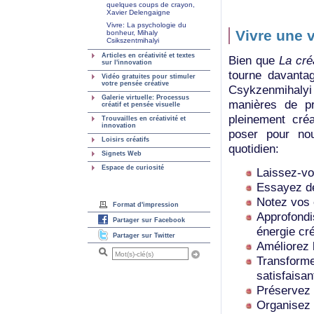
quelques coups de crayon,
Xavier Delengaigne
Vivre: La psychologie du
Vivre une 
bonheur, Mihaly
Csikszentmihalyi
Articles en créativité et textes
Bien que
La cré
sur l'innovation
tourne davanta
Vidéo gratuites pour stimuler
votre pensée créative
Csykzenmihalyi 
Galerie virtuelle: Processus
manières de pr
créatif et pensée visuelle
pleinement cré
Trouvailles en créativité et
innovation
poser pour nour
Loisirs créatifs
quotidien:
Signets Web
Espace de curiosité
Laissez-vo
Essayez de
Notez vos 
Format d'impression
Approfondis
Partager sur Facebook
énergie cré
Partager sur Twitter
Améliorez 
Transforme
satisfaisan
Préservez 
Organisez 