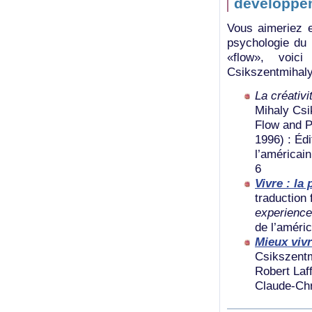
développe
Vous aimeriez e
psychologie du 
«flow», voic
Csikszentmihalyi
La créativi
Mihaly Csik
Flow and P
1996) : Édi
l’américai
6
Vivre : la
traduction
experience
de l’améri
Mieux vivr
Csikszentm
Robert Laff
Claude-Chr