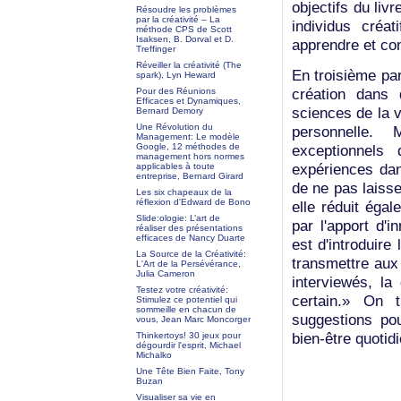
objectifs du liv
Résoudre les problèmes
par la créativité – La
individus créat
méthode CPS de Scott
Isaksen, B. Dorval et D.
apprendre et co
Treffinger
Réveiller la créativité (The
En troisième pa
spark), Lyn Heward
création dans d
Pour des Réunions
Efficaces et Dynamiques,
sciences de la v
Bernard Demory
Une Révolution du
personnelle.
Management: Le modèle
Google, 12 méthodes de
exceptionnels
management hors normes
expériences dan
applicables à toute
entreprise, Bernard Girard
de ne pas laisse
Les six chapeaux de la
réflexion d'Edward de Bono
elle réduit égal
Slide:ologie: L’art de
par l'apport d'i
réaliser des présentations
efficaces de Nancy Duarte
est d'introduire 
La Source de la Créativité:
transmettre aux
L'Art de la Persévérance,
Julia Cameron
interviewés, la 
Testez votre créativité:
certain.» On 
Stimulez ce potentiel qui
sommeille en chacun de
suggestions pou
vous, Jean Marc Moncorger
bien-être quotidi
Thinkertoys! 30 jeux pour
dégourdir l'esprit, Michael
Michalko
Une Tête Bien Faite, Tony
Buzan
Visualiser sa vie en