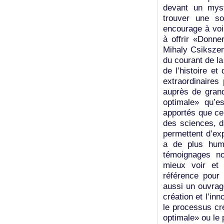
devant un myst
trouver une so
encourage à voir
à offrir «Donne
Mihaly Csikszen
du courant de la
de l’histoire e
extraordinaires
auprès de grands
optimale» qu’e
apportés que ce
des sciences, da
permettent d’expl
a de plus huma
témoignages no
mieux voir et 
référence pour 
aussi un ouvrag
création et l’in
le processus cré
optimale» ou le p