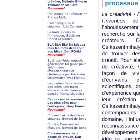
processus 
créative, Médéric Gillet et
Thibault de Maillard
Nouveauté!
La créativité -
Une Année de Créativité de
Brenda Mallon
l’invention
de M
L'art pratique de la
l’aboutisseme
créativité, Julia Cameron
La boîte à outils de
recherche sur la
l'Innovation, Géraldine
Benoit-Cervantes
créateurs. 
BLA-BLA-BLA Ne laissez
Csikszentmihaly
plus les mots desservir
vos idées, Dan ROAM
de trouver de
Nouveauté!
créatif. Pour é
Business Model nouvelle
génération: Un guide pour
de créativité,
visionnaires,
révolutionnaires et
façon de vivr
challengers par Alexander
Osterwalder, Yves Pigneur
d’écrivains, 
Les cartes d'organisation
scientifiques, d
des idées, une façon
efficace de structurer sa
d’expérience qu
pensée, Nancy Margulies
leur créatio
Ce qui compte vraiment -
Les cinq défis pour
Csikszentmihal
l'entreprise, Gary Hamel
Nouveauté!
contemporains. 
Comment avoir des idées
domaine, l‘infl
créatives, Edward de Bono
Conflits, Comment les
reconnaissance 
résoudre, Edward de Bono
développement d
Convaincre en deux
coups de crayon, Dan
idée ou une inv