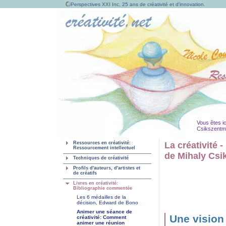
Perspectives XXI Inc, 25 ans de créativité et d'innovation.
Vous êtes ic
Csikszentmi
Ressources en créativité:
La créativité 
Ressourcement intellectuel
de Mihaly Csi
Techniques de créativité
Profils d'auteurs, d'artistes et
de créatifs
Livres en créativité:
Bibliographie commentée
Les 6 médailles de la
décision, Edward de Bono
Animer une séance de
Une vision
créativité: Comment
animer une réunion