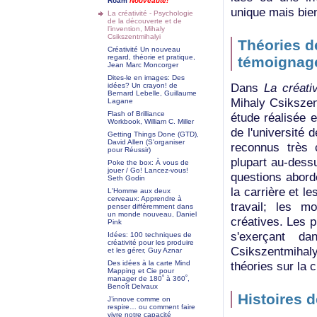
Roam
Nouveauté!
unique mais bien
La créativité - Psychologie
de la découverte et de
l’invention, Mihaly
Csikszentmihalyi
Théories de
Créativité Un nouveau
regard, théorie et pratique,
témoignage
Jean Marc Moncorger
Dites-le en images: Des
Dans
La créati
idées? Un crayon! de
Bernard Lebelle, Guillaume
Mihaly Csikszen
Lagane
Flash of Brilliance
étude réalisée 
Workbook, William C. Miller
de l'université
Getting Things Done (GTD),
David Allen (S'organiser
reconnus très 
pour Réussir)
plupart au-dessu
Poke the box: À vous de
jouer / Go! Lancez-vous!
questions abordé
Seth Godin
la carrière et l
L'Homme aux deux
cerveaux: Apprendre à
travail; les 
penser différemment dans
un monde nouveau, Daniel
créatives. Les 
Pink
s'exerçant da
Idées: 100 techniques de
créativité pour les produire
Csikszentmihal
et les gérer, Guy Aznar
théories sur la c
Des idées à la carte Mind
Mapping et Cie pour
manager de 180˚ à 360˚,
Benoît Delvaux
Histoires 
J’innove comme on
respire… ou comment faire
vivre notre capacité