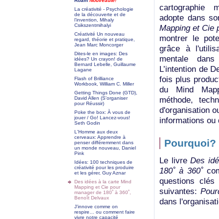
Roam
Nouveauté!
cartographie m
La créativité - Psychologie
de la découverte et de
adopte dans so
l’invention, Mihaly
Csikszentmihalyi
Mapping et Cie 
Créativité Un nouveau
montrer le pote
regard, théorie et pratique,
Jean Marc Moncorger
grâce à l'util
Dites-le en images: Des
mentale dans 
idées? Un crayon! de
Bernard Lebelle, Guillaume
L’intention de D
Lagane
fois plus produc
Flash of Brilliance
Workbook, William C. Miller
du Mind Mapp
Getting Things Done (GTD),
méthode, techni
David Allen (S'organiser
pour Réussir)
d'organisation 
Poke the box: À vous de
jouer / Go! Lancez-vous!
informations ou 
Seth Godin
L'Homme aux deux
cerveaux: Apprendre à
Pourquoi?
penser différemment dans
un monde nouveau, Daniel
Pink
Le livre
Des idé
Idées: 100 techniques de
créativité pour les produire
180˚ à 360˚
com
et les gérer, Guy Aznar
questions clés
Des idées à la carte Mind
Mapping et Cie pour
suivantes:
Pour
manager de 180˚ à 360˚,
Benoît Delvaux
dans l'organisat
J’innove comme on
respire… ou comment faire
vivre notre capacité