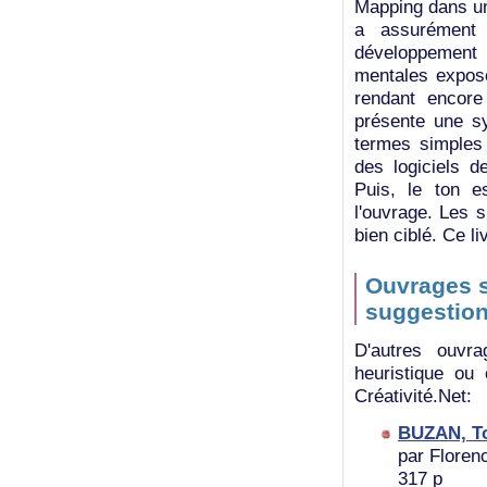
Mapping dans un 
a assurément 
développement e
mentales exposé
rendant encore
présente une s
termes simples 
des logiciels d
Puis, le ton es
l'ouvrage. Les s
bien ciblé. Ce li
Ouvrages s
suggestio
D'autres ouvr
heuristique ou
Créativité.Net:
BUZAN, T
par Floren
317 p