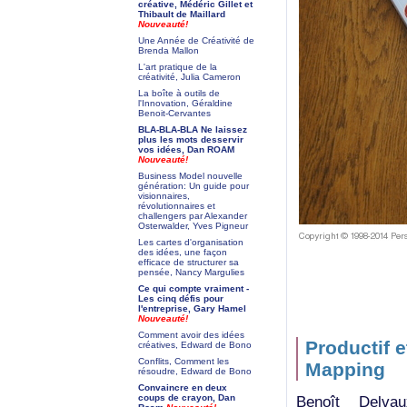
créative, Médéric Gillet et
Thibault de Maillard
Nouveauté!
Une Année de Créativité de
Brenda Mallon
L'art pratique de la
créativité, Julia Cameron
La boîte à outils de
l'Innovation, Géraldine
Benoit-Cervantes
BLA-BLA-BLA Ne laissez
plus les mots desservir
vos idées, Dan ROAM
Nouveauté!
Business Model nouvelle
génération: Un guide pour
visionnaires,
révolutionnaires et
challengers par Alexander
Osterwalder, Yves Pigneur
Les cartes d'organisation
des idées, une façon
efficace de structurer sa
pensée, Nancy Margulies
Ce qui compte vraiment -
Les cinq défis pour
l'entreprise, Gary Hamel
Nouveauté!
Comment avoir des idées
Productif e
créatives, Edward de Bono
Conflits, Comment les
Mapping
résoudre, Edward de Bono
Convaincre en deux
coups de crayon, Dan
Benoît Delv