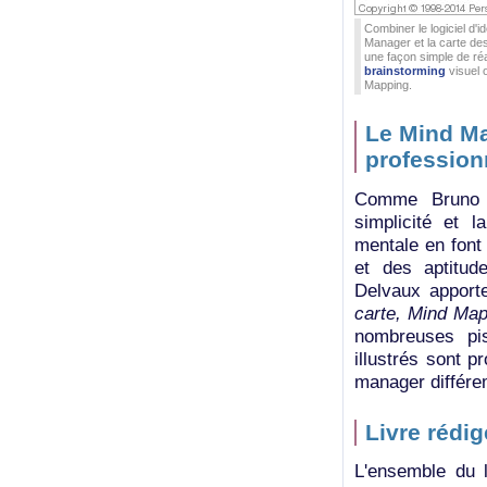
Combiner le logiciel d'i
Manager et la carte de
une façon simple de réa
brainstorming
visuel o
Mapping.
Le Mind Ma
profession
Comme Bruno H
simplicité et 
mentale en font
et des aptitud
Delvaux apporte
carte, Mind Map
nombreuses pis
illustrés sont p
manager différe
Livre rédi
L'ensemble du l