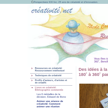
Perspectives XXI Inc, 25 ans de créativité et d'innovation.
Vous êtes ic
360˚, Benoî
Ressources en créativité:
Des idées à l
Ressourcement intellectuel
180˚ à 360˚ pa
Techniques de créativité
Profils d'auteurs, d'artistes et
de créatifs
Livres en créativité:
Bibliographie commentée
Les 6 médailles de la
décision, Edward de Bono
Animer une séance de
créativité: Comment
animer une réunion