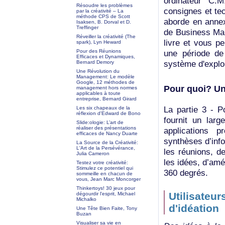
ordinateur C.
Résoudre les problèmes
consignes et tec
par la créativité – La
méthode CPS de Scott
aborde en annex
Isaksen, B. Dorval et D.
Treffinger
de Business Map
Réveiller la créativité (The
livre et vous p
spark), Lyn Heward
Pour des Réunions
une période de
Efficaces et Dynamiques,
système d'explo
Bernard Demory
Une Révolution du
Management: Le modèle
Google, 12 méthodes de
Pour quoi? Un
management hors normes
applicables à toute
entreprise, Bernard Girard
La partie 3 - 
Les six chapeaux de la
réflexion d'Edward de Bono
fournit un larg
Slide:ologie: L’art de
réaliser des présentations
applications 
efficaces de Nancy Duarte
synthèses d’inf
La Source de la Créativité:
L'Art de la Persévérance,
les réunions, de
Julia Cameron
les idées, d’amél
Testez votre créativité:
Stimulez ce potentiel qui
360 degrés.
sommeille en chacun de
vous, Jean Marc Moncorger
Thinkertoys! 30 jeux pour
Utilisateur
dégourdir l'esprit, Michael
Michalko
d'idéation
Une Tête Bien Faite, Tony
Buzan
Visualiser sa vie en