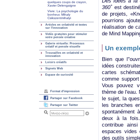
Des idées à la
quelques coups de crayon,
Xavier Delengaigne
360˚
est destin
Vivre: La psychologie du
de projets, «K
bonheur, Mihaly
Csikszentmihalyi
pourrions ajout
Articles en créativité et textes
réalisation de c
sur l'innovation
de Mind Mapping 
Vidéo gratuites pour stimuler
votre pensée créative
Galerie virtuelle: Processus
Un exemple
créatif et pensée visuelle
Trouvailles en créativité et
innovation
Bien que l"ouv
Loisirs créatifs
idées construite
Signets Web
cartes schémat
Espace de curiosité
comme support d
Vous pouvez vo
thème de l'eau.
Format d'impression
le sujet, la que
Partager sur Facebook
les branches en
Partager sur Twitter
spontanément à 
deux à la fois
contribue ainsi
espaces vides 
des outils simpl