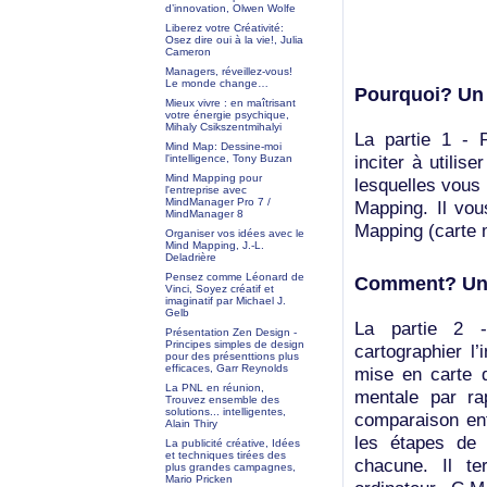
d’innovation, Olwen Wolfe
Liberez votre Créativité:
Osez dire oui à la vie!, Julia
Cameron
Managers, réveillez-vous!
Le monde change…
Pourquoi? Un g
Mieux vivre : en maîtrisant
votre énergie psychique,
Mihaly Csikszentmihalyi
La partie 1 - 
Mind Map: Dessine-moi
inciter à utilis
l'intelligence, Tony Buzan
Mind Mapping pour
lesquelles vous 
l'entreprise avec
MindManager Pro 7 /
Mapping. Il vou
MindManager 8
Mapping (carte m
Organiser vos idées avec le
Mind Mapping, J.-L.
Deladrière
Pensez comme Léonard de
Comment? Un
Vinci, Soyez créatif et
imaginatif par Michael J.
Gelb
La partie 2 
Présentation Zen Design -
Principes simples de design
cartographier l’
pour des présenttions plus
efficaces, Garr Reynolds
mise en carte d
La PNL en réunion,
mentale par rap
Trouvez ensemble des
solutions... intelligentes,
comparaison ent
Alain Thiry
les étapes de
La publicité créative, Idées
et techniques tirées des
chacune. Il te
plus grandes campagnes,
Mario Pricken