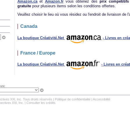
Amazon.ca
et
Amazon.fr
vous obtenez des
prix compétitifs
gratuite
pour plusieurs items selon les conditions offertes.
Veuillez choisir le lieu où vous résidez ou l'endroit de livraison de l'
Canada
La boutique Créativité.Net
- Livres en créa
France / Europe
La boutique Créativité.Net
- Livres en créa
nus:
ctives XXI, Inc.
Tous droits réservés
|
Politique de confidentialité
|
Accessibilité
ectives XXI, Inc.
|
Consulter les crédits