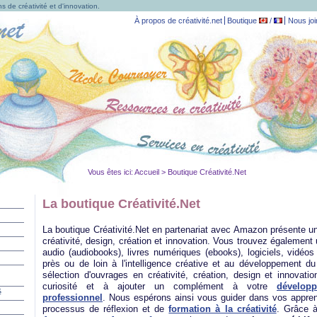
s de créativité et d'innovation.
À propos de créativité.net
Boutique
/
Nous joi
Vous êtes ici:
Accueil
> Boutique Créativité.Net
La boutique Créativité.Net
La boutique Créativité.Net en partenariat avec Amazon présente un
créativité, design, création et innovation. Vous trouvez également 
audio (audiobooks), livres numériques (ebooks), logiciels, vidéo
près ou de loin à l'intelligence créative et au développement du 
sélection d'ouvrages en créativité, création, design et innovatio
curiosité et à ajouter un complément à votre
dévelop
é
professionnel
. Nous espérons ainsi vous guider dans vos apprent
processus de réflexion et de
formation à la créativité
. Grâce à