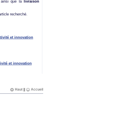
ainsi que la
livraison
article recherché.
tivité et innovation
tivité et innovation
Haut
||
Accueil