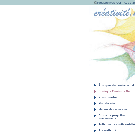
Perspectives XXI Inc, 25 an
À propos de créativité.net
Boutique Créativité.Net
Nous joindre
Plan du site
Moteur de recherche
Droits de propriété
intellectuelle
Politique de confidentialit
Accessibilité