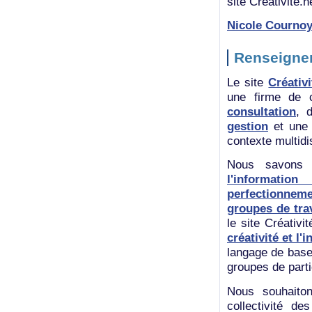
site Créativité.n
Nicole Cournoy
Renseignem
Le site
Créativi
une firme de c
consultation
, 
gestion
et une 
contexte multidis
Nous savons
l'informati
perfectionnem
groupes de tra
le site Créativi
créativité et l'
langage de base 
groupes de parti
Nous souhaito
collectivité d