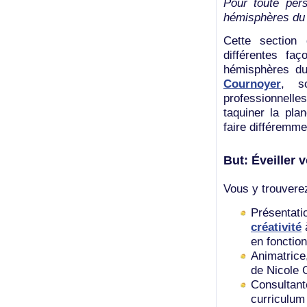
Pour toute per
hémisphères du 
Cette section
différentes fa
hémisphères du
Cournoyer
, s
professionnelles
taquiner la plan
faire différemme
But: Éveiller 
Vous y trouverez
Présentati
créativité
à
en fonctio
Animatrice,
de Nicole 
Consultante
curriculum