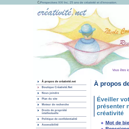
Perspectives XXI Inc, 25 ans de créativité et d'innovation.
Vous êtes ic
À propos de créativité.net
À propos de
Boutique Créativité.Net
Nous joindre
Éveiller vo
Plan du site
présenter 
Moteur de recherche
Droits de propriété
créativité
intellectuelle
Politique de confidentialité
Mot de bi
Accessibilité
Renseignem