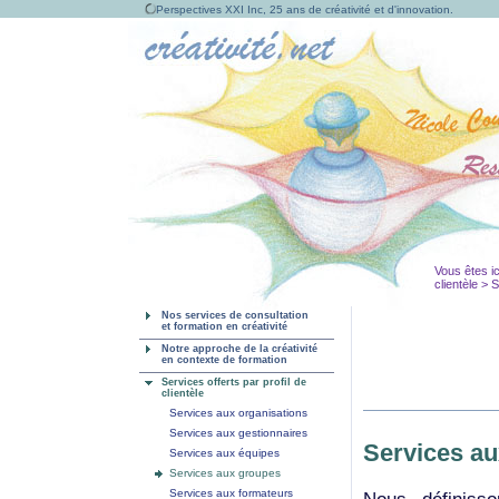
Perspectives XXI Inc, 25 ans de créativité et d'innovation.
Vous êtes ic
clientèle
> S
Nos services de consultation
et formation en créativité
Notre approche de la créativité
en contexte de formation
Services offerts par profil de
clientèle
Services aux organisations
Services aux gestionnaires
Services a
Services aux équipes
Services aux groupes
Services aux formateurs