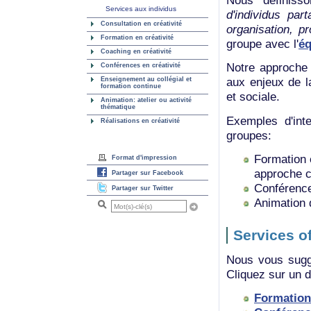
Nous définis
Services aux individus
d'individus par
Consultation en créativité
organisation, pro
Formation en créativité
groupe avec l'
éq
Coaching en créativité
Notre approche 
Conférences en créativité
aux enjeux de la
Enseignement au collégial et
formation continue
et sociale.
Animation: atelier ou activité
thématique
Exemples d'inte
Réalisations en créativité
groupes:
Formation 
Format d'impression
approche c
Partager sur Facebook
Conférence 
Partager sur Twitter
Animation 
Services o
Nous vous suggé
Cliquez sur un d
Formation 