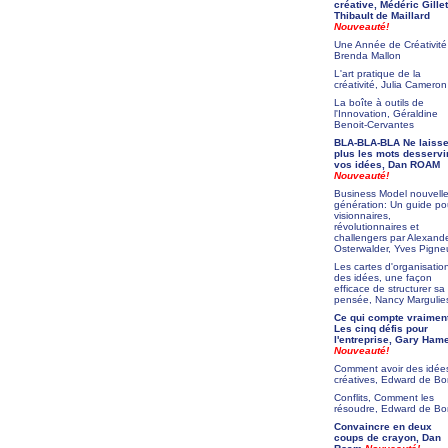
créative, Médéric Gillet
Thibault de Maillard
Nouveauté!
Une Année de Créativité
Brenda Mallon
L'art pratique de la
créativité, Julia Cameron
La boîte à outils de
l'Innovation, Géraldine
Benoit-Cervantes
BLA-BLA-BLA Ne laiss
plus les mots desservi
vos idées, Dan ROAM
Nouveauté!
Business Model nouvell
génération: Un guide po
visionnaires,
révolutionnaires et
challengers par Alexand
Osterwalder, Yves Pigne
Les cartes d'organisatio
des idées, une façon
efficace de structurer sa
pensée, Nancy Margulie
Ce qui compte vraiment
Les cinq défis pour
l'entreprise, Gary Ham
Nouveauté!
Comment avoir des idée
créatives, Edward de B
Conflits, Comment les
résoudre, Edward de B
Convaincre en deux
coups de crayon, Dan