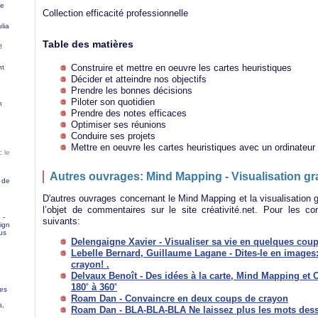
fe
Collection efficacité professionnelle
ulia
Table des matières
!
Construire et mettre en oeuvre les cartes heuristiques
nt
Décider et atteindre nos objectifs
Prendre les bonnes décisions
Piloter son quotidien
n
Prendre des notes efficaces
Optimiser ses réunions
Conduire ses projets
Mettre en oeuvre les cartes heuristiques avec un ordinateur
 le
Autres ouvrages: Mind Mapping - Visualisation g
 de
D'autres ouvrages concernant le Mind Mapping et la visualisation 
l’objet de commentaires sur le site créativité.net. Pour les con
 -
suivants:
ign
us
Delengaigne Xavier - Visualiser sa vie en quelques cou
Lebelle Bernard, Guillaume Lagane - Dites-le en images
crayon! .
Delvaux Benoît - Des idées à la carte, Mind Mapping et
180˚ à 360˚
ées
Roam Dan - Convaincre en deux coups de crayon
s,
Roam Dan - BLA-BLA-BLA Ne laissez plus les mots dess