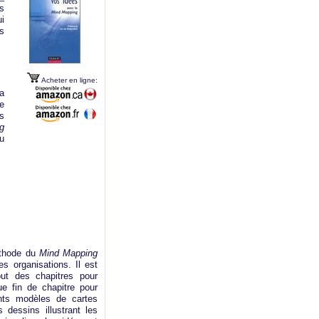
s
i
es
Acheter en ligne:
la
le
s
g
u
éthode du
Mind Mapping
s organisations. Il est
ut des chapitres pour
e fin de chapitre pour
ents modèles de cartes
 dessins illustrant les