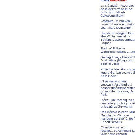
Roam
Nouveauté!
La créativité - Psycholog
de la découverte et de
l’invention, Mihaly
Csikszentmihalyi
Créativité Un nouveau
regard, théorie et pratiq
Jean Marc Moncorger
Dites-le en images: Des
idées? Un crayon! de
Bernard Lebelle, Guilla
Lagane
Flash of Brilliance
Workbook, William C. Mill
Getting Things Done (G
David Allen (S'organiser
pour Réussir)
Poke the box: À vous d
jouer / Go! Lancez-vous!
Seth Godin
L'Homme aux deux
cerveaux: Apprendre à
penser différemment da
un monde nouveau, Dan
Pink
Idées: 100 techniques 
créativité pour les produi
et les gérer, Guy Aznar
Des idées à la carte Min
Mapping et Cie pour
manager de 180˚ à 360˚
Benoît Delvaux
J’innove comme on
respire… ou comment fa
vivre notre capacité