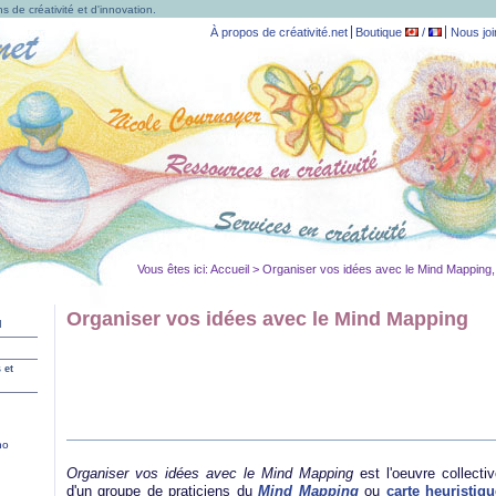
s de créativité et d'innovation.
À propos de créativité.net
Boutique
/
Nous joi
Vous êtes ici:
Accueil
> Organiser vos idées avec le Mind Mapping, 
Organiser vos idées avec le Mind Mapping
l
 et
no
Organiser vos idées avec le Mind Mapping
est l'oeuvre collecti
d'un groupe de praticiens du
Mind Mapping
ou
carte heuristiqu