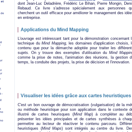
 et
dont Jean-Luc Deladrière, Frédéric Le Bihan, Pierre Mongin, Deni
Rebaud. Ce livre s'adresse spécialement aux personnes qu
cherchent un outil efficace pour améliorer le management des idé
 de
en entreprise.
Applications du Mind Mapping
L'ouvrage est intéressant tant pour la démonstration concernant 
ez
technique du
Mind Mapping,
les domaines d'application choisis, 
r
contenu que pour la démarche adoptée pour traiter les différent
sujets. On y trouve des exemples d'utilisation du
Mind Mappin
comme la prise de notes, l'animation des réunions, la gestion d
e
ur
temps, la conduite des projets, la prise de décision et l'innovation.
er
ur
n
s
 -
Visualiser les idées grâce aux cartes heuristiques
el
C'est un bon ouvrage de démocratisation (vulgarisation) de la m
s
ou méthode heuristique pour son application dans le contexte de
ono
illustré de cartes heurisques (
Mind Map
) à compléter au déb
présenter les idées principales et de cartes synthèses à chaqu
ono
permettre au lecteur de réactiver le contenu parcouru. Différ
heuristiques (
Mind Maps
) sont intégrés au centre du livre. Des