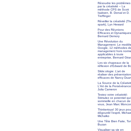
Résoudre les problèmes
par la créativité – La
méthode CPS de Scott
Isaksen, B. Dorval et D.
Treffinger
Réveiller la créativité (Th
spark), Lyn Heward
Pour des Réunions
Efficaces et Dynamiques
Bernard Demory
Une Révolution du
Management: Le modèl
Google, 12 méthodes d
management hors norm
applicables à toute
entreprise, Bernard Gira
Les six chapeaux de la
réflexion d'Edward de B
Slide:ologie: L’art de
réaliser des présentatio
efficaces de Nancy Duar
La Source de la Créativit
L'Art de la Persévérance
Julia Cameron
Testez votre créativité:
Stimulez ce potentiel qui
sommeille en chacun de
vous, Jean Marc Moncor
Thinkertoys! 30 jeux pou
dégourdir l'esprit, Michae
Michalko
Une Tête Bien Faite, To
Buzan
Visualiser sa vie en