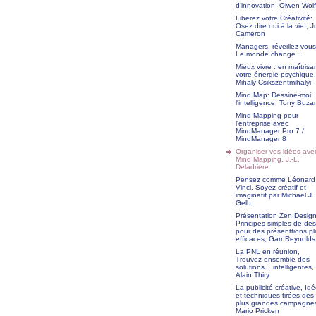
d’innovation, Olwen Wol
Liberez votre Créativité:
Osez dire oui à la vie!, J
Cameron
Managers, réveillez-vous
Le monde change…
Mieux vivre : en maîtrisa
votre énergie psychique,
Mihaly Csikszentmihalyi
Mind Map: Dessine-moi
l'intelligence, Tony Buza
Mind Mapping pour
l'entreprise avec
MindManager Pro 7 /
MindManager 8
Organiser vos idées avec
Mind Mapping, J.-L.
Deladrière
Pensez comme Léonard
Vinci, Soyez créatif et
imaginatif par Michael J.
Gelb
Présentation Zen Design
Principes simples de des
pour des présenttions pl
efficaces, Garr Reynolds
La PNL en réunion,
Trouvez ensemble des
solutions... intelligentes,
Alain Thiry
La publicité créative, Id
et techniques tirées des
plus grandes campagne
Mario Pricken