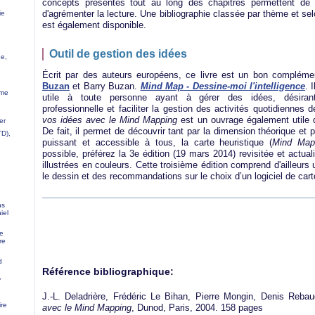
concepts présentés tout au long des chapitres permettent de v
d'agrémenter la lecture. Une bibliographie classée par thème et sel
ie
est également disponible.
Outil de gestion des idées
ue,
Écrit par des auteurs européens, ce livre est un bon compléme
Buzan
et Barry Buzan.
Mind Map - Dessine-moi l'intelligence
. 
ume
utile à toute personne ayant à gérer des idées, désirant a
professionnelle et faciliter la gestion des activités quotidiennes d
vos idées avec le Mind Mapping
est un ouvrage également utile d
er
De fait, il permet de découvrir tant par la dimension théorique et p
TD),
puissant et accessible à tous, la carte heuristique (
Mind Ma
possible, préférez la 3e édition (19 mars 2014) revisitée et actual
e
illustrées en couleurs. Cette troisième édition comprend d'ailleurs
le dessin et des recommandations sur le choix d’un logiciel de cart
ns
iel
de
re
d
Référence bibliographique:
,
J.-L. Deladrière, Frédéric Le Bihan, Pierre Mongin, Denis Reba
ire
avec le Mind Mapping
, Dunod, Paris, 2004. 158 pages