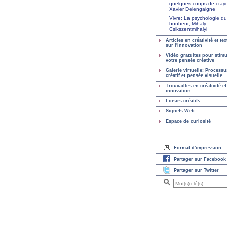
quelques coups de cray
Xavier Delengaigne
Vivre: La psychologie du
bonheur, Mihaly
Csikszentmihalyi
Articles en créativité et tex
sur l'innovation
Vidéo gratuites pour stimu
votre pensée créative
Galerie virtuelle: Processu
créatif et pensée visuelle
Trouvailles en créativité et
innovation
Loisirs créatifs
Signets Web
Espace de curiosité
Format d'impression
Partager sur Facebook
Partager sur Twitter