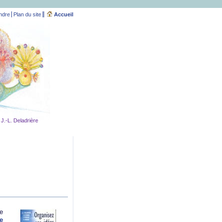
ndre
Plan du site
Accueil
J.-L. Deladrière
ve
e