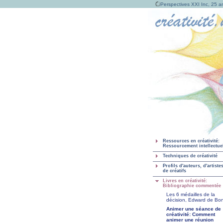
Perspectives XXI Inc, 25 an
Ressources en créativité:
Ressourcement intellectue
Techniques de créativité
Profils d'auteurs, d'artistes
de créatifs
Livres en créativité:
Bibliographie commentée
Les 6 médailles de la
décision, Edward de Bo
Animer une séance de
créativité: Comment
animer une réunion