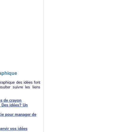
raphique
graphique des idées font
sulter suivre les liens
ps de crayon
: Des idées? Un
 Cie pour manager de
ervir vos idées