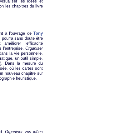
isualiser les idées et
on les chapitres du livre
nt à l'ouvrage de
Tony
Il pourra sans doute être
méliorer l'efficacité
e l'entreprise.
Organiser
ans la vie personnelle.
ratique, un outil simple,
p
). Dans la mesure du
isée, où les cartes sont
 un nouveau chapitre sur
ographie heuristique.
ud.
Organiser vos idées