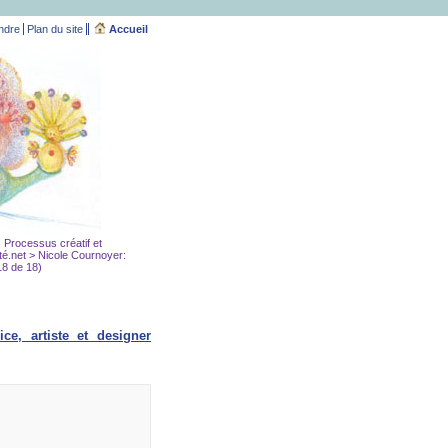
ndre
Plan du site
Accueil
e: Processus créatif et
té.net
> Nicole Cournoyer:
18 de 18)
ice, artiste et designer