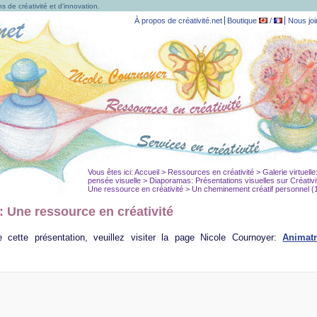
s de créativité et d'innovation.
À propos de créativité.net
Boutique
/
Nous joi
Vous êtes ici:
Accueil
>
Ressources en créativité
>
Galerie virtuell
pensée visuelle
>
Diaporamas: Présentations visuelles sur Créativi
Une ressource en créativité > Un cheminement créatif personnel (
 Une ressource en créativité
 cette présentation, veuillez visiter la page Nicole Cournoyer:
Animatr