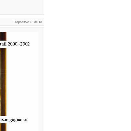
Diapositive
18
de
18