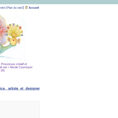
ndre
Plan du site
Accueil
e: Processus créatif et
té.net
> Nicole Cournoyer:
 18)
ice, artiste et designer