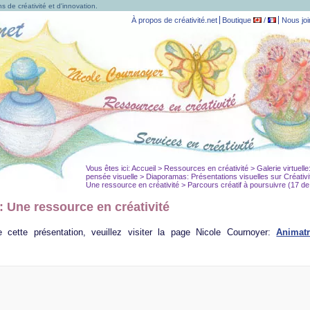
s de créativité et d'innovation.
À propos de créativité.net
Boutique
/
Nous joi
Vous êtes ici:
Accueil
>
Ressources en créativité
>
Galerie virtuell
pensée visuelle
>
Diaporamas: Présentations visuelles sur Créativi
Une ressource en créativité > Parcours créatif à poursuivre (17 de
 Une ressource en créativité
 cette présentation, veuillez visiter la page Nicole Cournoyer:
Animatr