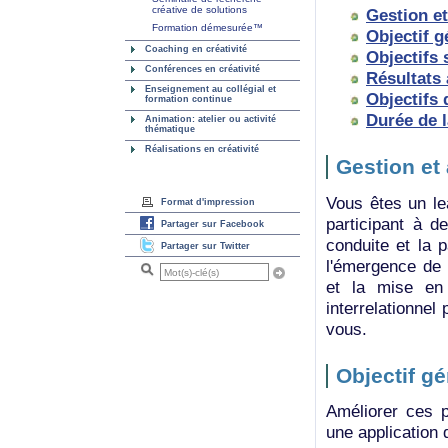
créative de solutions
Gestion et
Formation démesurée™
Objectif g
Coaching en créativité
Objectifs 
Conférences en créativité
Résultats
Enseignement au collégial et
Objectifs 
formation continue
Durée de 
Animation: atelier ou activité
thématique
Réalisations en créativité
Gestion et
Vous êtes un lea
Format d'impression
participant à d
Partager sur Facebook
conduite et la 
Partager sur Twitter
l'émergence de 
et la mise en
interrelationne
vous.
Objectif gé
Améliorer ces p
une application 