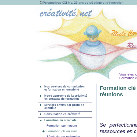
Perspectives XXI Inc, 25 ans de créativité et d'innovation.
Vous êtes ic
Formation c
Nos services de consultation
Formation clé 
et formation en créativité
réunions
Notre approche de la créativité
en contexte de formation
Services offerts par profil de
clientèle
Consultation en créativité
Formation en créativité
Se perfectionn
Formation sur mesure
ressources en cr
Formation clé en main
Séminaire de recherche