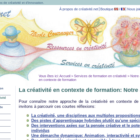
s de créativité et d'innovation.
À propos de créativité.net
Boutique
/
Nous joi
Vous êtes ici:
Accueil
>
Services de formation en créativité
> Notre 
en contexte de formation
ion
La créativité en contexte de formation: Notr
ivité
Pour connaître notre approche de la créativité en contexte d
invitons à parcourir ces courtes réflexions:
 de
La créativité, une disciplines aux multiples proposition
Des pistes d'apprentissage hybrides plutôt qu'une spéci
Des interventions axées sur la pensée créative et le poten
individus
Une démarche dynamique: Animation, interactivité et sy