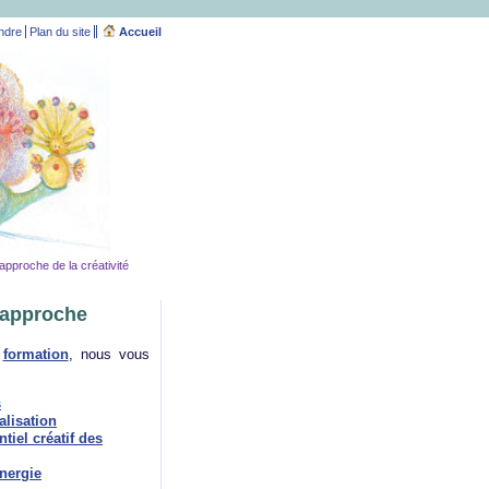
ndre
Plan du site
Accueil
approche de la créativité
e approche
e
formation
, nous vous
s
alisation
tiel créatif des
nergie