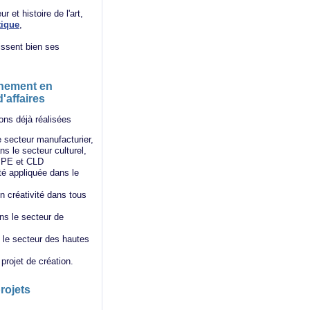
r et histoire de l'art,
tique
,
nissent bien ses
gnement en
d'affaires
ions déjà réalisées
secteur manufacturier,
s le secteur culturel,
 PPE et CLD
ité appliquée dans le
 créativité dans tous
ns le secteur de
 le secteur des hautes
rojet de création.
rojets