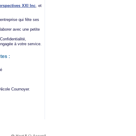
erspectives XXI Inc
, et
entreprise qui fête ses
llaborer avec une petite
Confidentialité,
 engagée à votre service.
tes :
té
 Nicole Cournoyer.
Haut
||
Accueil