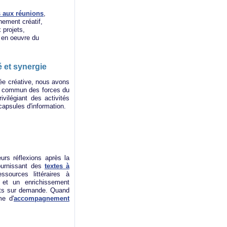
s aux réunions
,
nement créatif,
 projets,
 en oeuvre du
 et synergie
ée créative, nous avons
en commun des forces du
vilégiant des activités
capsules d'information.
urs réflexions après la
fournissant des
textes à
ssources littéraires à
 et un enrichissement
pants sur demande. Quand
me d'
accompagnement