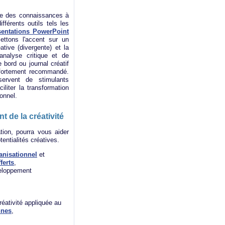
de des connaissances à
fférents outils tels les
sentations PowerPoint
ttons l'accent sur un
tive (divergente) et la
analyse critique et de
e bord ou journal créatif
fortement recommandé.
servent de stimulants
iliter la transformation
ionnel.
t de la créativité
ation, pourra vous aider
ntialités créatives.
anisationnel
et
ferts
,
veloppement
créativité appliquée au
nnes
,