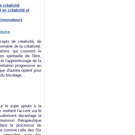
 créativité
en créativité et
 innovateurs
tions
cepts de créativité, de
omaine de la créativité.
ions qui couvrent le
 spirituelle de l'être,
et l'apprentissage de la
nitiation progressive en
ue d'autres optent pour
du bricolage, .
r le sujet ajoute à la
 mettent l'accent sur le
valorisent davantage la
mension thérapeutique
t dans le processus de
que comme celle des Six
es approches avec des