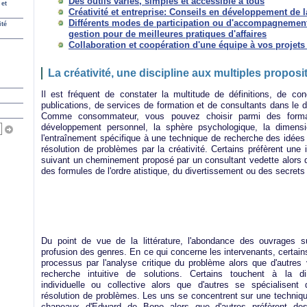
Des outils variés, simples et accessible à tous
 et
Créativité et entreprise: Conseils en développement de la
Différents modes de participation ou d'accompagnement 
ité
gestion pour de meilleures pratiques d'affaires
Collaboration et coopération d'une équipe à vos projets
La créativité, une discipline aux multiples proposi
Il est fréquent de constater la multitude de définitions, de con
publications, de services de formation et de consultants dans le d
Comme consommateur, vous pouvez choisir parmi des format
développement personnel, la sphère psychologique, la dimension
l'entraînement spécifique à une technique de recherche des idées 
résolution de problèmes par la créativité. Certains préfèrent une i
suivant un cheminement proposé par un consultant vedette alors q
des formules de l'ordre atistique, du divertissement ou des secrets 
Du point de vue de la littérature, l'abondance des ouvrages su
profusion des genres. En ce qui concerne les intervenants, certains
processus par l'analyse critique du problème alors que d'autres 
recherche intuitive de solutions. Certains touchent à la di
individuelle ou collective alors que d'autres se spécialisen
résolution de problèmes. Les uns se concentrent sur une techni
chapeaux d'Edward de Bono alors que d'autres préfèrent d