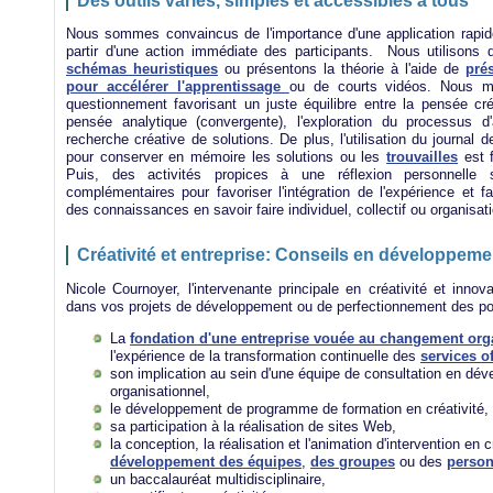
Des outils variés, simples et accessibles à tous
Nous sommes convaincus de l'importance d'une application rapi
partir d'une action immédiate des participants. Nous utilisons di
schémas heuristiques
ou présentons la théorie à l'aide de
pré
pour accélérer l'apprentissage
ou de courts vidéos. Nous me
questionnement favorisant un juste équilibre entre la pensée créa
pensée analytique (convergente), l'exploration du processus d'
recherche créative de solutions. De plus, l'utilisation du journal d
pour conserver en mémoire les solutions ou les
trouvailles
est 
Puis, des activités propices à une réflexion personnelle 
complémentaires pour favoriser l'intégration de l'expérience et fac
des connaissances en savoir faire individuel, collectif ou organisat
Créativité et entreprise: Conseils en développemen
Nicole Cournoyer, l'intervenante principale en créativité et innov
dans vos projets de développement ou de perfectionnement des pote
La
fondation d'une entreprise vouée au changement org
l'expérience de la transformation continuelle des
services of
son implication au sein d'une équipe de consultation en dé
organisationnel,
le développement de programme de formation en créativité,
sa participation à la réalisation de sites Web,
la conception, la réalisation et l'animation d'intervention en 
développement des équipes
,
des groupes
ou des
perso
un baccalauréat multidisciplinaire,