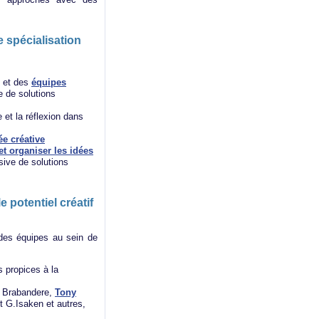
 spécialisation
et des
équipes
e de solutions
e et la réflexion dans
ée créative
et organiser les idées
ssive de solutions
e potentiel créatif
 des équipes au sein de
s propices à la
uc Brabandere,
Tony
t G.Isaken et autres,