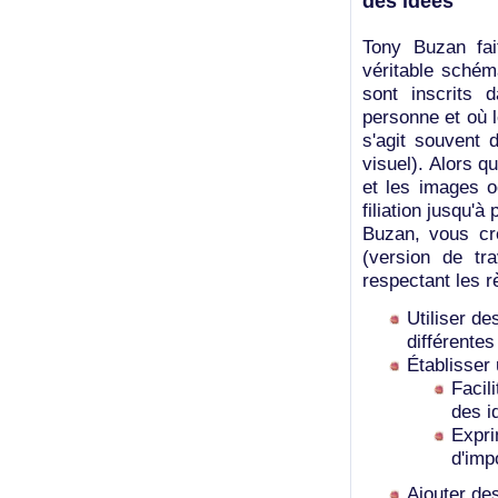
des idées
Tony Buzan fai
véritable schém
sont inscrits d
personne et où l
s'agit souvent 
visuel). Alors 
et les images o
filiation jusqu'
Buzan, vous cr
(version de tra
respectant les r
Utiliser de
différente
Établisser
Facil
des i
Expri
d'imp
Ajouter des