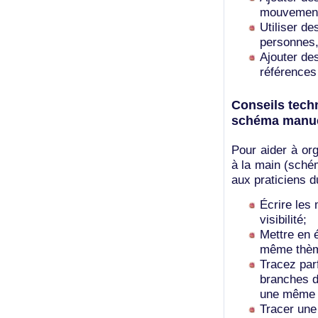
mouvement, 
Utiliser d
personnes,
Ajouter des
références
Conseils tech
schéma manu
Pour aider à or
à la main (sché
aux praticiens 
Écrire les 
visibilité;
Mettre en 
même thème
Tracez parf
branches d
une même f
Tracer une