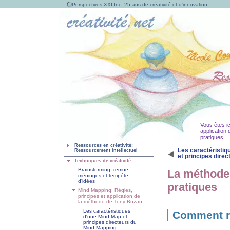
Perspectives XXI Inc, 25 ans de créativité et d'innovation.
Vous êtes ic
application
pratiques
Ressources en créativité:
Les caractéristiq
Ressourcement intellectuel
et principes direc
Techniques de créativité
Brainstorming, remue-
La méthode 
méninges et tempête
d'idées
pratiques
Mind Mapping: Règles,
principes et application de
la méthode de Tony Buzan
Les caractéristiques
Comment r
d'une Mind Map et
principes directeurs du
Mind Mapping