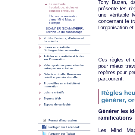
Tony Buzan, d
La méthode
présente les rè
heuristique: règles et
conseils pratiques
une véritable 
Étapes de réalisation
d'une Mind Map: un
concernant le t
exemple
l'organisation et
SCAMPER (SCAMMPERR):
Technique du concassage
Profils d'auteurs, d'artistes et
de créatifs
Livres en créativité:
Bibliographie commentée
Articles en créativité et textes
Ces règles et c
sur l'innovation
pour mieux trava
Vidéo gratuites pour stimuler
votre pensée créative
repères pour per
Galerie virtuelle: Processus
parcourent.
créatif et pensée visuelle
Trouvailles en créativité et
innovation
Règles heu
Loisirs créatifs
générer, or
Signets Web
Espace de curiosité
Générer les i
ramifications
Format d'impression
Partager sur Facebook
Les Mind Maps
Partager sur Twitter