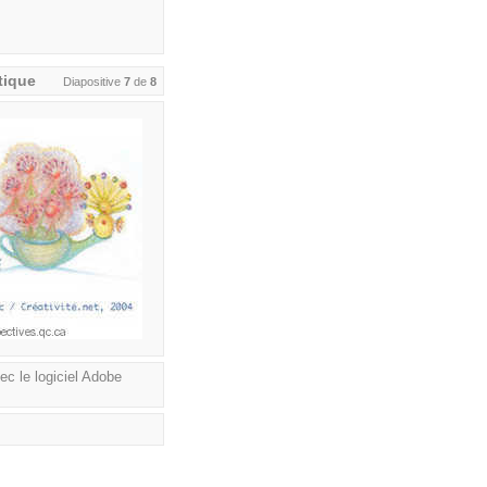
stique
Diapositive
7
de
8
ec le logiciel Adobe