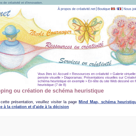
s de créativité et d'innovation.
À propos de créativité.net
Boutique
/
Nous joi
Vous êtes ici:
Accueil
>
Ressources en créativité
>
Galerie virtuell
pensée visuelle
>
Diaporamas: Présentations visuelles sur Créativi
schéma heuristique en exemple > En-tête du site Web dessiné en
heuristique (7 de 8)
pping ou création de schéma heuristique
ette présentation, veuillez visiter la page
Mind Map, schéma heuristiqu
e à la création et d'aide à la décision