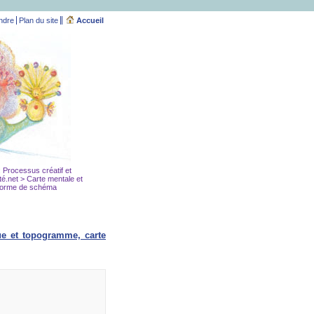
ndre
Plan du site
Accueil
e: Processus créatif et
té.net
> Carte mentale et
 forme de schéma
e et topogramme, carte